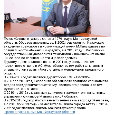
Тилек Жеткизгенулы родился в 1979 году в Мангистауской
области. Образование высшее. В 2002 году окончил Казахскую
академию транспорта и коммуникаций имени М.Тынышпаева по
специальности «Финансы и кредит», а в 2013 году – Каспийский
государственный университет технологий и инжиниринга имени
Ш.Есенова по специальности «Правоведение».
Трудовую деятельность начал в 2001 году специалистом
кредитного отдела в АО «Нефтебанк», затем работал главным
специалистом гарантийного отдела и менеджером кредитного
отдела.
В 2006-2007 годах являлся директором ТОЛ «ТМ-2006».
С 2007 по 2010 годы исполнял обязанности главного специалиста
отдела предпринимательства Мунайлинского района, а затем
руководителя отдела.
С 2010 по 2012 год занимал должность заместителя начальника
управления финансов Мангистауской области.
В 2012-2015 годах работал заместителем акима города Жанаозен,
а с 2015 по 2019 годы - заместителем акима города Актау. В 2019-
2022 годах являлся акимом Мангистауского района.
Пресс-служба акима Мангистауской области