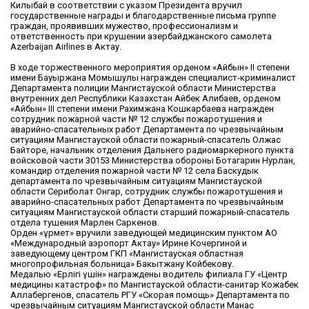
Килыбай в соответствии с указом Президента вручил
государственные награды и благодарственные письма группе
граждан, проявивших мужество, профессионализм и
ответственность при крушении азербайджанского самолета
Azerbaijan Airlines в Актау.
В ходе торжественного мероприятия орденом «Айбын» II степени
имени Бауыржана Момышулы награжден специалист-криминалист
Департамента полиции Мангистауской области Министерства
внутренних дел Республики Казахстан Айбек Алибаев, орденом
«Айбын» III степени имени Рахимжана Кошкарбаева награжден
сотрудник пожарной части № 12 службы пожаротушения и
аварийно-спасательных работ Департамента по чрезвычайным
ситуациям Мангистауской области пожарный-спасатель Олжас
Байторе, начальник отделения Дальнего радиомаркерного пункта
войсковой части 30153 Министерства обороны Ботагарин Нурлан,
командир отделения пожарной части № 12 села Баскудык
департамента по чрезвычайным ситуациям Мангистауской
области Сериболат Онгар, сотрудник службы пожаротушения и
аварийно-спасательных работ Департамента по чрезвычайным
ситуациям Мангистауской области старший пожарный-спасатель
отдела тушения Марлен Саркенов.
Орден «Құрмет» вручили заведующей медицинским пунктом АО
«Международный аэропорт Актау» Ирине Кочергиной и
заведующему центром ГКП «Мангистауская областная
многопрофильная больница» Бакытжану Койбекову.
Медалью «Ерлігі үшін» награждены водитель филиала ГУ «Центр
медицины катастроф» по Мангистауской области-санитар Кожабек
Аллабергенов, спасатель РГУ «Скорая помощь» Департамента по
чрезвычайным ситуациям Мангистауской области Манас