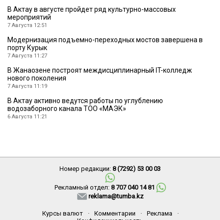
В Актау в августе пройдет ряд культурно-массовых
мероприятий
7 Августа 12:51
Модернизация подъемно-переходных мостов завершена в
порту Курык
7 Августа 11:27
В Жанаозене построят междисциплинарный IT-колледж
нового поколения
7 Августа 11:19
В Актау активно ведутся работы по углублению
водозаборного канала ТОО «МАЭК»
6 Августа 11:21
Номер редакции:
8 (7292) 53 00 03
Рекламный отдел:
8 707 040 14 81
reklama@tumba.kz
Курсы валют
·
Комментарии
·
Реклама
·