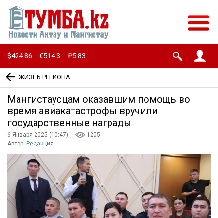
$424.86
€514.3
₽5.83
·
·
ЖИЗНЬ РЕГИОНА
Мангистаусцам оказавшим помощь во
время авиакатастрофы вручили
государственные награды
6 Января 2025 (10:47) ·
1205
Автор:
Редакция