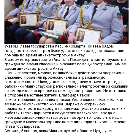
Указом Главы государства Касым-Жомарта Токаева рядом
государственных наград были удостоенны граждане, оказавшие
помощь во время авиакатастрофы в Актау.
В своем интервью газете «Ана тілі» Президент отметил мужество
граждан во время спасения и оказания помощи пострадавшим во
время авиакатастрофы в Актау.
- Наши спасатели, медики, полицейские действовали оперативно,
слаженно, проявили профессионализм и гражданскую
ответственность. Находившиеся неподалеку от места трагедии
работники Мангистауской региональной электросетевой компании
незамедлительно пришли на помощь пострадавшим. Не остались
в стороне и местные жители. Благодаря такой
самоотверженности наших граждан было спасено максимально
возможное количество жизней. Выражаю искреннюю
признательность каждому, кто принимал участие в спасательных
работах. О солидарности и сочувствии казахского народа к
жертвам авиационной катастрофы говорит тот факт, что наши
граждане в массовом порядке поспешили сдавать кровь,- сказал
глава государства.
Сегодня, 5 января, аким Мангистауской области Нурдаулет