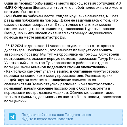
Один из первых прибывших на место происшествия сотрудник АО
«МРЭК» Нуралы Шопанов считает, что любой человек на его месте
поступил бы так же.
- Мы были на рабочем месте. Увидев крушение самолета, мы без
раздумий побежали на помощь. Даже не задумываясь о том, что
самолет может взорваться. Была только мысль, как можно
скорее вытащить пострадавших, - рассказал Нуралы Шопанов.
Фельдшер Тимур Кисаев оказывал экстренную медицинскую
помощь на месте авиакатастрофы.
-25.12.2024 года, около 11 часов, поступил вызов от старшего
диспетчера. Сообщалось, что самолет планирует совершить
аварийную посадку. Мы тут же бросились на помощь. Осмотрели
пострадавших, оказали первую помощь, - рассказал Тимур Кизаев.
Участковый инспектор Тупкараганского районного отдела
полиции Сакен Акманов поделился своими впечатлениями.
- Как только самолет упал на землю, в считанные минуты стражи
порядка направились к месту происшествия. Услышав крики
людей внутри самолета, полицейские совместно со
специалистами "Мангистауской региональной электросетевой
компании", начали спасение пассажиров с борта самолета и
передавали пострадавших медикам. Обычно мы видели такое
только в фильмах, для многих из нас это было шоком, - рассказал
полицейский.
Подписывайтесь на наш Telegram канал -
будьте в курсе всех новостей