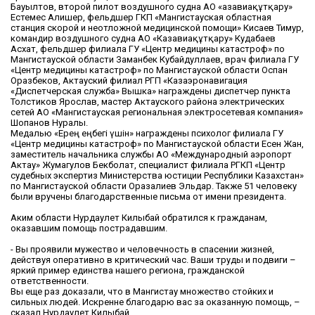
Бауылтов, второй пилот воздушного судна АО «Қазавиақұтқару»
Естемес Алишер, фельдшер ГКП «Мангистауская областная
станция скорой и неотложной медицинской помощи» Кисаев Тимур,
командир воздушного судна АО «Казавиақұтқару» Кудабаев
Асхат, фельдшер филиала ГУ «Центр медицины катастроф» по
Мангистауской области Заманбек Кубайдуллаев, врач филиала ГУ
«Центр медицины катастроф» по Мангистауской области Оспан
Оразбеков, Актауский филиал РГП «Казаэронавигация
«Диспетчерская служба» Вышка» награждены диспетчер пункта
Толстиков Ярослав, мастер Актауского района электрических
сетей АО «Мангистауская региональная электросетевая компания»
Шопанов Нуралы.
Медалью «Ерең еңбегі үшін» награждены психолог филиала ГУ
«Центр медицины катастроф» по Мангистауской области Есен Жан,
заместитель начальника службы АО «Международный аэропорт
Актау» Жумагулов Бекболат, специалист филиала РГКП «Центр
судебных экспертиз Министерства юстиции Республики Казахстан»
по Мангистауской области Оразалиев Эльдар. Также 51 человеку
были вручены благодарственные письма от имени президента.
Аким области Нурдаулет Килыбай обратился к гражданам,
оказавшим помощь пострадавшим.
- Вы проявили мужество и человечность в спасении жизней,
действуя оперативно в критический час. Ваши труды и подвиги –
яркий пример единства нашего региона, гражданской
ответственности.
Вы еще раз доказали, что в Мангистау множество стойких и
сильных людей. Искренне благодарю вас за оказанную помощь, –
сказал Нурдаулет Килыбай.