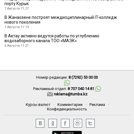
порту Курык
7 Августа 11:27
В Жанаозене построят междисциплинарный IT-колледж
нового поколения
7 Августа 11:19
В Актау активно ведутся работы по углублению
водозаборного канала ТОО «МАЭК»
6 Августа 11:21
Номер редакции:
8 (7292) 53 00 03
Рекламный отдел:
8 707 040 14 81
reklama@tumba.kz
Курсы валют
·
Комментарии
·
Реклама
·
Конфиденциальность