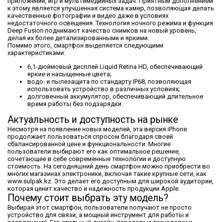
приложений, игр и мультимедийных задач. Приятным дополнением
к этому является улучшенная система камер, позволяющая делать
качественные фотографии и видео даже в условиях
недостаточного освещения. Технология ночного режима и функция
Deep Fusion поднимают качество снимков на новый уровень,
делая их более детализированными и яркими.
Помимо этого, смартфон выделяется следующими
характеристиками:
6,1-дюймовый дисплей Liquid Retina HD, обеспечивающий
яркие и насыщенные цвета;
водо- и пылезащита по стандарту IP68, позволяющая
использовать устройство в различных условиях;
долговечный аккумулятор, обеспечивающий длительное
время работы без подзарядки.
Актуальность и доступность на рынке
Несмотря на появление новых моделей, эта версия iPhone
продолжает пользоваться спросом благодаря своей
сбалансированной цене и функциональности. Многие
пользователи выбирают его как оптимальное решение,
сочетающее в себе современные технологии и доступную
стоимость. На сегодняшний день смартфон можно приобрести во
многих магазинах электроники, включая такие крупные сети, как
www.sulpak.kz. Это делает его доступным для широкой аудитории,
которая ценит качество и надежность продукции Apple.
Почему стоит выбрать эту модель?
Выбирая этот смартфон, пользователи получают не просто
устройство для связи, а мощный инструмент для работы и