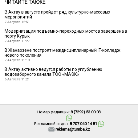
ЧИТАЙТЕ ТАКЖЕ:
В Актау в августе пройдет ряд культурно-массовых
мероприятий
7 Августа 12:51
Модернизация подъемно-переходных мостов завершена в
порту Курык
7 Августа 11:27
В Жанаозене построят междисциплинарный IT-колледж
нового поколения
7 Августа 11:19
В Актау активно ведутся работы по углублению
водозаборного канала ТОО «МАЭК»
6 Августа 11:21
Номер редакции:
8 (7292) 53 00 03
Рекламный отдел:
8 707 040 14 81
reklama@tumba.kz