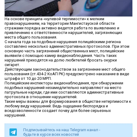
На основе принципа «нулевой терпимости» к мелким
правонарушениям, на территории Мангистауской области
стражами порядка активно ведется работа по выявлению и
привлечению к ответственности нарушителей, загрязняющих
места общего пользования.
С начала года за подобные нарушения полицейскими региона
составлено несколько административных протоколов. При этом
основную часть загрязнений общественных мест, полицейские
выявили с помощью камер видеонаблюдения. Часть таких
нарушений приходятся на долю любителей бросать окурки
сигарет.
Действующим законодательством за загрязнение мест общего
пользования (ст.434-2 КоАП РК) предусмотрено наказание в виде
штрафа от 10 до 20 МРП.
Полицейские инспекторы видеонаблюдения, при обнаружении
подобных нарушений незамедлительно направляют на место
патрульные наряди, где ими составляются административные
протокола в отношении нарушителей.
Такие меры важны для формирования в обществе нетерпимости к
любому виду нарушений. Ведь ощущение беспорядка и
вседозволенности создает почву для более серьезных
нарушений.
Подписывайтесь на наш Telegram канал -
будьте в курсе всех новостей