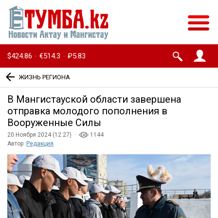
$424.86
€514.3
₽5.83
·
·
ЖИЗНЬ РЕГИОНА
В Мангистауской области завершена
отправка молодого пополнения в
Вооруженные Силы
20 Ноября 2024 (12:27) ·
1144
Автор:
Редакция