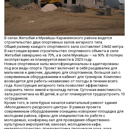
В селах Жетыбай и Мунайшы Каракиянского района ведется
строительство двух спортивных залов ангарного типа.
Общий размер каждого спортивного зала составляет 24х62 метра.
В настоящее время строительство спортивного объекта в селе
Жетыбай завершено на 70%, а в селе Мунайшы – на 90%. В полную
эксплуатацию их планируется ввести в 2025 году.
Новые спортивные залы многофункциональны и адаптированы
под все виды спорта. Проект включает в себя раздевалки для
мальчиков и девочек, душевую для спортсменов, большой зал с
современным оборудованием и кабинет для тренеров. Комплекс
возводится для работы независимо от погоды в течение всего
года. Конструкция ангарного типа позволяет эффективно
сохранять тепло зимой и прохладу летом. Суточная вместимость
зала рассчитана на 80 детей, в штат планируется трудоустроить 10
сотрудников.
Кроме того, в селе Курык начался капитальный ремонт здания
«Молодежного ресурсного центра». В рамках проекта
современным оборудованием оснащены коворкинг-площадка для
молодежи района, офисы для специалистов по работе с
молодежью, конференц-зал для проведения общественно-
культурных мероприятий, кинозал, молодежное кафе,
медиапространство, предусмотрена творческая зона, зона