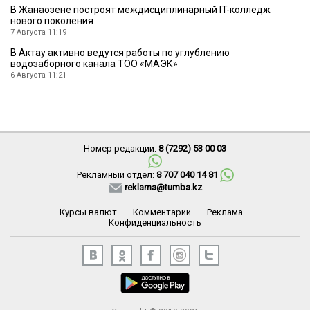
В Жанаозене построят междисциплинарный IT-колледж
нового поколения
7 Августа 11:19
В Актау активно ведутся работы по углублению
водозаборного канала ТОО «МАЭК»
6 Августа 11:21
Номер редакции:
8 (7292) 53 00 03
Рекламный отдел:
8 707 040 14 81
reklama@tumba.kz
Курсы валют
·
Комментарии
·
Реклама
·
Конфиденциальность