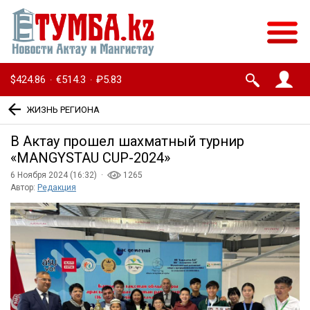
$424.86
€514.3
₽5.83
·
·
ЖИЗНЬ РЕГИОНА
В Актау прошел шахматный турнир
«MANGYSTAU CUP-2024»
6 Ноября 2024 (16:32) ·
1265
Автор:
Редакция