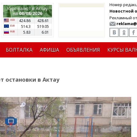
Номер редак
Курс валют в Актау
Новостной от
на
08/08/2026
Рекламный от
424.86
428.61
reklama@
514.3
519.05
5.83
6.01
БОЛТАЛКА
АФИША
ОБЪЯВЛЕНИЯ
КУРСЫ ВАЛ
т остановки в Актау