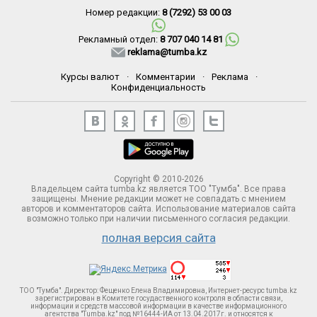
Номер редакции:
8 (7292) 53 00 03
Рекламный отдел:
8 707 040 14 81
reklama@tumba.kz
Курсы валют
·
Комментарии
·
Реклама
·
Конфиденциальность
Copyright © 2010-2026
Владельцем сайта tumba.kz является ТОО "Тумба". Все права
защищены. Мнение редакции может не совпадать с мнением
авторов и комментаторов сайта. Использование материалов сайта
возможно только при наличии письменного согласия редакции.
полная версия сайта
ТОО "Тумба". Директор: Фещенко Елена Владимировна, Интернет-ресурс tumba.kz
зарегистрирован в Комитете госудаственного контроля в области связи,
информации и средств массовой информации в качестве информационного
агентства "Tumba.kz" под №16444-ИА от 13.04.2017г. и относятся к