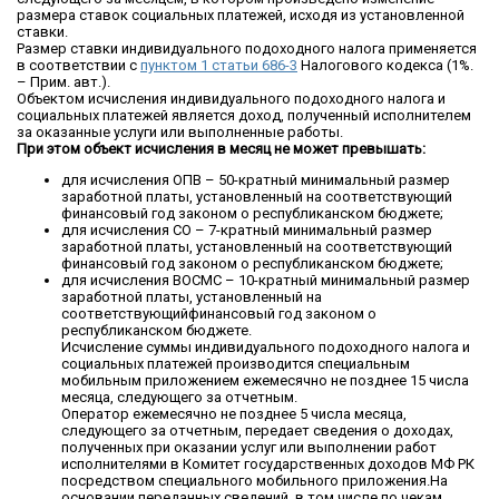
размера ставок социальных платежей, исходя из установленной
ставки.
Размер ставки индивидуального подоходного налога применяется
в соответствии с
пунктом 1 статьи 686-3
Налогового кодекса (1%.
– Прим. авт.).
Объектом исчисления индивидуального подоходного налога и
социальных платежей является доход, полученный исполнителем
за оказанные услуги или выполненные работы.
При этом объект исчисления в месяц не может превышать:
для исчисления ОПВ – 50-кратный минимальный размер
заработной платы, установленный на соответствующий
финансовый год законом о республиканском бюджете;
для исчисления СО – 7-кратный минимальный размер
заработной платы, установленный на соответствующий
финансовый год законом о республиканском бюджете;
для исчисления ВОСМС – 10-кратный минимальный размер
заработной платы, установленный на
соответствующийфинансовый год законом о
республиканском бюджете.
Исчисление суммы индивидуального подоходного налога и
социальных платежей производится специальным
мобильным приложением ежемесячно не позднее 15 числа
месяца, следующего за отчетным.
Оператор ежемесячно не позднее 5 числа месяца,
следующего за отчетным, передает сведения о доходах,
полученных при оказании услуг или выполнении работ
исполнителями в Комитет государственных доходов МФ РК
посредством специального мобильного приложения.На
основании переданных сведений, в том числе по чекам