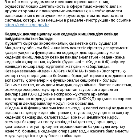
В этой связи, уведомляем всех заинтересованных лиц,
осуществляющих деятельность в сфере таможенного дела и
другие стороны о планируемых изменениях, и необходимости
ознакомления с инструкциями и руководством пользователя
системы, которые размещены в разделе «Инструкции» по ссылке
https://keden.kgd.gov.kz
.
Кедендік декларациялау және кедендік әкімшілендіру кезінде
пайдаланылатын болады
Құрметті сыртқы экономикалық қызметке қатысушылар!
Маңғыстау облысы бойынша Мемлекеттік кірістер департаменті
қазіргі уақытта функционалы кедендік декларациялау және
кедендік әкімшілендіру кезінде пайдаланылатын «Кеден» жаңа
кедендік ақпараттық жүйесін (бұдан әрі – «Кеден» АЖ) әзірлеу
жөніндегі іс-шаралар жүргізіліп жатқанын хабарлайды.
Кезең-кезеңімен «Кеден» АЖ-ға «АСТАНА-1» және «Экспорттық-
импорттық операциялар бойынша бірыңғай терезе» қолданыстағы
ақпараттық жүйелерінің функционалы көшірілетін болады.
Сонымен қатар, ағымдағы жылдың сәуір айынан бастап пилоттық
режимде экспресс-жүктерге арналған тауарларға арналған
декларация (ЭЖТД) және экспресс-жүктерге арналған
жолаушылар кедендік декларациясы (ЭЖЖКД) арқылы экспресс-
жүктерді декларациялау модулі іске қосылды.
«Кеден» АЖ функционалын іске асырудың келесі кезеңі алдын ала
ақпараттандыру, кедендік транзит, тауарларды уақытша сақтау,
кедендік баждарды, салықтарды, арнайы, демпингке қарсы,
өтемақы баждарын төлеу жөніндегі міндеттерді орындауды
қамтамасыз етуді тіркеу, интеграцияланған бақылауды жүргізу
және т.б. бойынша кедендік операцияларды жасауға байланысты
модульдерді іске қосу болып табылады.