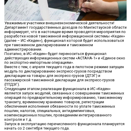
Уважаемые участники внешнеэкономической деятельности!
Департамент государственных доходов по Мангистауской области
информирует, что в настоящее время проводятся мероприятия по
разработке новой таможенной информационной системы «Кеден»
(далее – ИС «Кеден»), функционал которой будет использоваться
при таможенном декларировании и таможенном
администрировании.
Поэтапно, в ИС «Кеден» будет переноситься функционал
действующих информационных систем «АСТАНА-1» и «Единое окно
по экспортно-импортным операциям».
Вместе с тем, c апреля текущего года в пилотном режиме запущен
модуль по декларированию экспресс-грузов посредством
декларации на товары для экспресс-грузов (ДТЭГ) и
пассажирской таможенной декларации для экспресс-грузов
(ПТДЭГ).
Следующим этапом реализации функционала в ИС «Кеден»
является запуск модулей, связанных с совершением таможенных
операций по предварительному информированию, таможенному
транзиту, временному хранению товаров, регистрации
обеспечения исполнения обязанности по уплате таможенных
пошлин, налогов, специальных, антидемпинговых,
компенсационных пошлин, проведением интегрированного
контроля и т.д.
Запуск в эксплуатацию перечисленного функционала планируется
начать со 2 сентября текущего года.