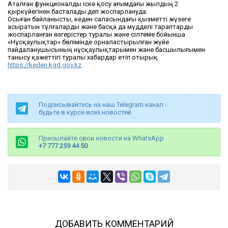
Аталған функционалды іске қосу ағымдағы жылдың 2
қыркүйегінен басталады деп жоспарлануда.
Осыған байланысты, кеден саласындағы қызметті жүзеге
асыратын тұлғаларды және басқа да мүдделі тараптарды
жоспарланған өзгерістер туралы және сілтеме бойынша
«Нұсқаулықтар» бөлімінде орналастырылған жүйе
пайдаланушысының нұсқаулықтарымен және басшылығымен
танысу қажеттігі туралы хабардар етіп отырық
https://keden.kgd.gov.kz
.
Подписывайтесь на наш Telegram канал -
будьте в курсе всех новостей
Присылайте свои новости на WhatsApp
+7 777 259 44 50
ДОБАВИТЬ КОММЕНТАРИЙ