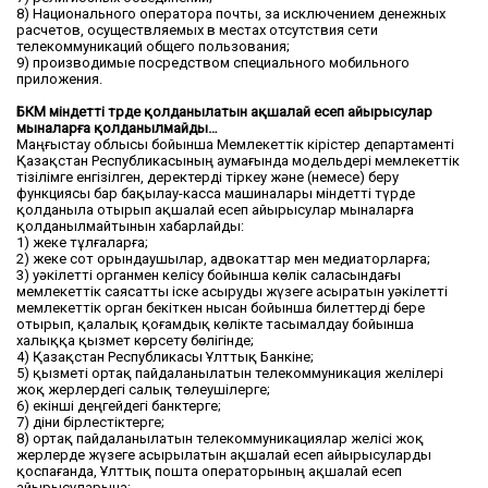
8) Национального оператора почты, за исключением денежных
расчетов, осуществляемых в местах отсутствия сети
телекоммуникаций общего пользования;
9) производимые посредством специального мобильного
приложения.
БКМ міндетті түрде қолданылатын ақшалай есеп айырысулар
мыналарға қолданылмайды…
Маңғыстау облысы бойынша Мемлекеттік кірістер департаменті
Қазақстан Республикасының аумағында модельдері мемлекеттік
тізілімге енгізілген, деректерді тіркеу және (немесе) беру
функциясы бар бақылау-касса машиналары мiндеттi түрде
қолданыла отырып ақшалай есеп айырысулар мыналарға
қолданылмайтынын хабарлайды:
1) жеке тұлғаларға;
2) жеке сот орындаушылар, адвокаттар мен медиаторларға;
3) уәкілетті органмен келісу бойынша көлік саласындағы
мемлекеттік саясатты іске асыруды жүзеге асыратын уәкілетті
мемлекеттік орган бекіткен нысан бойынша билеттерді бере
отырып, қалалық қоғамдық көлікте тасымалдау бойынша
халыққа қызмет көрсету бөлігінде;
4) Қазақстан Республикасы Ұлттық Банкіне;
5) қызметі ортақ пайдаланылатын телекоммуникация желiлерi
жоқ жерлердегі салық төлеушілерге;
6) екінші деңгейдегі банктерге;
7) діни бірлестіктерге;
8) ортақ пайдаланылатын телекоммуникациялар желісі жоқ
жерлерде жүзеге асырылатын ақшалай есеп айырысуларды
қоспағанда, Ұлттық пошта операторының ақшалай есеп
айырысуларына;