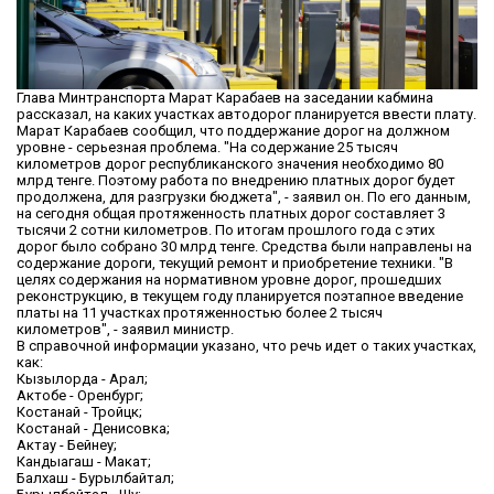
Глава Минтранспорта Марат Карабаев на заседании кабмина
рассказал, на каких участках автодорог планируется ввести плату.
Марат Карабаев сообщил, что поддержание дорог на должном
уровне - серьезная проблема. "На содержание 25 тысяч
километров дорог республиканского значения необходимо 80
млрд тенге. Поэтому работа по внедрению платных дорог будет
продолжена, для разгрузки бюджета", - заявил он. По его данным,
на сегодня общая протяженность платных дорог составляет 3
тысячи 2 сотни километров. По итогам прошлого года с этих
дорог было собрано 30 млрд тенге. Средства были направлены на
содержание дороги, текущий ремонт и приобретение техники. "В
целях содержания на нормативном уровне дорог, прошедших
реконструкцию, в текущем году планируется поэтапное введение
платы на 11 участках протяженностью более 2 тысяч
километров", - заявил министр.
В справочной информации указано, что речь идет о таких участках,
как:
Кызылорда - Арал;
Актобе - Оренбург;
Костанай - Тройцк;
Костанай - Денисовка;
Актау - Бейнеу;
Кандыагаш - Макат;
Балхаш - Бурылбайтал;