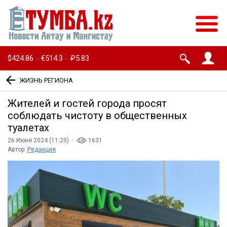
$424.86
€514.3
₽5.83
·
·
ЖИЗНЬ РЕГИОНА
Жителей и гостей города просят
соблюдать чистоту в общественных
туалетах
26 Июня 2024 (11:25) ·
1631
Автор:
Редакция