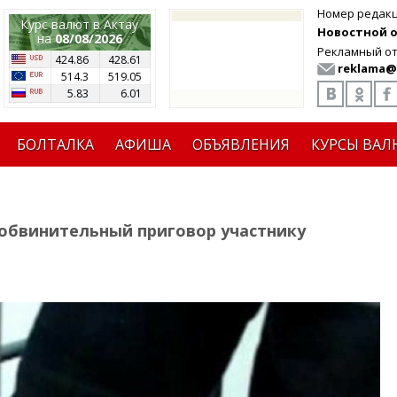
Номер редак
Курс валют в Актау
Новостной от
на
08/08/2026
Рекламный от
424.86
428.61
reklama@
514.3
519.05
5.83
6.01
БОЛТАЛКА
АФИША
ОБЪЯВЛЕНИЯ
КУРСЫ ВАЛ
 обвинительный приговор участнику