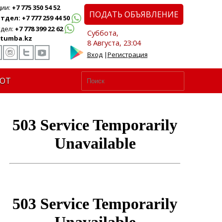
ции:
+7 775 350 54 52
ПОДАТЬ ОБЪЯВЛЕНИЕ
дел: +7 777 259 44 50
дел:
+7 778 399 22 62
Суббота,
tumba.kz
8 Августа, 23:04
Вход
|
Регистрация
ЮТ