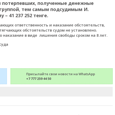
я потерпевших, полученные денежные
 группой, тем самым подсудимым И.
– 41 237 252 тенге.
чающих ответственность и наказание обстоятельств,
тягчающих обстоятельств судом не установлено.
 наказание в виде лишения свободы сроком на 8 лет.
суда
Присылайте свои новости на WhatsApp
+7 777 259 44 50