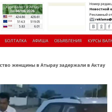
Номер редак
Курс валют в Актау
Новостной от
на
08/08/2026
Рекламный от
424.86
428.61
reklama@
514.3
519.05
5.83
6.01
БОЛТАЛКА
АФИША
ОБЪЯВЛЕНИЯ
КУРСЫ ВАЛ
ство женщины в Атырау задержали в Актау