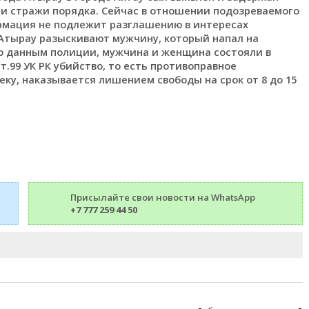
ли стражи порядка. Сейчас в отношении подозреваемого
рмация не подлежит разглашению в интересах
 Атырау разыскивают мужчину, который напал на
По данным полиции, мужчина и женщина состояли в
т.99 УК РК убийство, то есть противоправное
у, наказывается лишением свободы на срок от 8 до 15
Присылайте свои новости на WhatsApp
+7 777 259 44 50