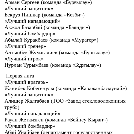
Арман Сергеев (команда «Бұрғылау»)
«Лучший защитник»
Бекруз Пишкар (команда «Кезби»)
«Лучший нападающий»
Акжол Базарбай (команда «Баянды»)
«Лучший бомбардир»
Абылай Куракбаев (команда «Мурагер»)
«Лучший тренер»
Алтынбек Жумагалиев (команда «Бұрғылау»)
«Лучший игрок»
Нурлан Турымбаев (команда «Бұрғылау»)
Первая лига
«Лучший вратарь»
Жанибек Кобегенулы (команда «Каражанбасмунай»)
«Лучший защитник»
Алишер Жалгабаев (ТОО «Завод стекловолоконных
труб»)
«Лучший нападающий»
Рауан Жеткизген (команда «Бейнеу Кыран»)
«Лучший бомбардир»
Абай Унайбаев (департамент государственных