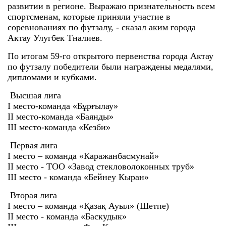
развитии в регионе. Выражаю признательность всем
спортсменам, которые приняли участие в
соревнованиях по футзалу, - сказал аким города
Актау Улугбек Тналиев.
По итогам 59-го открытого первенства города Актау
по футзалу победители были награждены медалями,
дипломами и кубками.
Высшая лига
I место-команда «Бұрғылау»
II место-команда «Баянды»
III место-команда «Кезби»
Первая лига
I место – команда «Каражанбасмунай»
II место - ТОО «Завод стекловолоконных труб»
III место - команда «Бейнеу Кыран»
Вторая лига
I место – команда «Қазақ Ауыл» (Шетпе)
II место - команда «Баскудык»