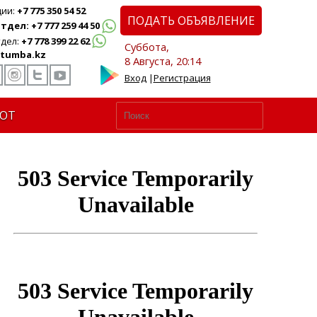
ции:
+7 775 350 54 52
ПОДАТЬ ОБЪЯВЛЕНИЕ
дел: +7 777 259 44 50
дел:
+7 778 399 22 62
Суббота,
tumba.kz
8 Августа, 20:14
Вход
|
Регистрация
ЮТ