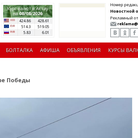
Номер редак
Курс валют в Актау
Новостной от
на
08/08/2026
Рекламный от
424.86
428.61
reklama@
514.3
519.05
5.83
6.01
БОЛТАЛКА
АФИША
ОБЪЯВЛЕНИЯ
КУРСЫ ВАЛ
ре Победы