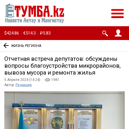
$424.86
€514.3
₽5.83
·
·
ЖИЗНЬ РЕГИОНА
Отчетная встреча депутатов: обсуждены
вопросы благоустройства микрорайонов,
вывоза мусора и ремонта жилья
5 Апреля 2024 (14:24) ·
1981
Автор:
Редакция