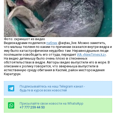
Фото: скриншот из видео
Видеокадрами поделился
паблик
@aqtau_live. Можно заметить,
что малыш тюленя по каким-то причинам оказался внутри ведра и
ему было катастрофически неудобно там. Неравнодушные люди
поспешили освободить его оттуда, передает
ИА «NewTimes.kz»
.
На видео детенышу было очень плохо в стесненных
обстоятельствах в ведре. Авторы видео выпустили его в море. В
описании к ролику говорится, что звереныша выпустили в
естественную среду обитания в Каспий, район месторождения
Каратурун.
Подписывайтесь на наш Telegram канал -
будьте в курсе всех новостей
Присылайте свои новости на WhatsApp
+7 777 259 44 50