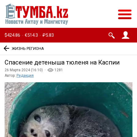
$424.86
€514.3
₽5.83
·
·
ЖИЗНЬ РЕГИОНА
Спасение детеныша тюленя на Каспии
26 Марта 2024 (16:10) ·
1281
Автор:
Редакция