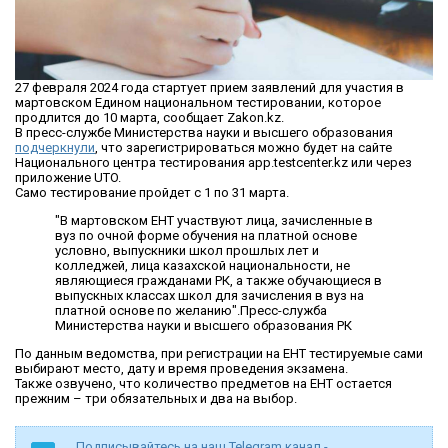
27 февраля 2024 года стартует прием заявлений для участия в
мартовском Едином национальном тестировании, которое
продлится до 10 марта, сообщает Zakon.kz.
В пресс-службе Министерства науки и высшего образования
подчеркнули
, что зарегистрироваться можно будет на сайте
Национального центра тестирования app.testcenter.kz или через
приложение UTO.
Само тестирование пройдет с 1 по 31 марта.
"В мартовском ЕНТ участвуют лица, зачисленные в
вуз по очной форме обучения на платной основе
условно, выпускники школ прошлых лет и
колледжей, лица казахской национальности, не
являющиеся гражданами РК, а также обучающиеся в
выпускных классах школ для зачисления в вуз на
платной основе по желанию".Пресс-служба
Министерства науки и высшего образования РК
По данным ведомства, при регистрации на ЕНТ тестируемые сами
выбирают место, дату и время проведения экзамена.
Также озвучено, что количество предметов на ЕНТ остается
прежним – три обязательных и два на выбор.
Подписывайтесь на наш Telegram канал -