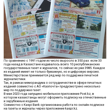
По сравнению с 1991 годом их число выросло в 350 раз: если 33
года назад в Казахстане издавалось всего 10 республиканских
государственных газет и журналов, то сейчас их уже 3985. Каждое
из изданий имеет не только бумажную, но и цифровую версию.
Министерством принимается ряд мер по поддержке печатной
журналистики.
Так, в рамках меморандума о сотрудничестве в сфере печатных
изданий совместно с АО «Казпочта» предусмотрено несколько
мер по поддержке газет.
В мае 2023 года запущено мобильное приложение Post.kz, в
котором казахстанцы могут оформить подписку на отечественные
и зарубежные издания.
Совместно с Kaspi Bank организована работа по онлайн подписке
на газеты и журналы через приложение kaspi.kz.