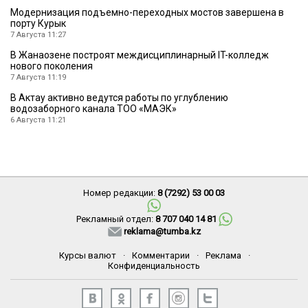
Модернизация подъемно-переходных мостов завершена в
порту Курык
7 Августа 11:27
В Жанаозене построят междисциплинарный IT-колледж
нового поколения
7 Августа 11:19
В Актау активно ведутся работы по углублению
водозаборного канала ТОО «МАЭК»
6 Августа 11:21
Номер редакции:
8 (7292) 53 00 03
Рекламный отдел:
8 707 040 14 81
reklama@tumba.kz
Курсы валют
·
Комментарии
·
Реклама
·
Конфиденциальность