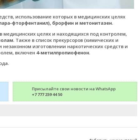
редств, использование которых в медицинских целях
пара-фторфентанил), брорфин и метонитазен
.
 в медицинских целях и находящихся под контролем,
золам
. Также в список прекурсоров (химических и
и незаконном изготовлении наркотических средств и
ролем, включен
4-метилпропиофенон
.
ода.
Присылайте свои новости на WhatsApp
+7 777 259 44 50