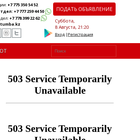
ции:
+7 775 350 54 52
ПОДАТЬ ОБЪЯВЛЕНИЕ
дел: +7 777 259 44 50
дел:
+7 778 399 22 62
Суббота,
tumba.kz
8 Августа, 21:20
Вход
|
Регистрация
ЮТ