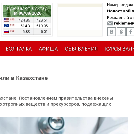
Номер редак
Курс валют в Актау
Новостной от
на
08/08/2026
Рекламный от
424.86
428.61
reklama@
514.3
519.05
5.83
6.01
БОЛТАЛКА
АФИША
ОБЪЯВЛЕНИЯ
КУРСЫ ВАЛ
или в Казахстане
ахстане. Постановлением правительства внесены
ихотропных веществ и прекурсоров, подлежащих