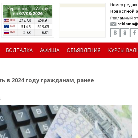
Номер редак
Курс валют в Актау
Новостной от
на
07/08/2026
Рекламный от
424.86
428.61
reklama@
514.3
519.05
5.83
6.01
БОЛТАЛКА
АФИША
ОБЪЯВЛЕНИЯ
КУРСЫ ВАЛ
ь в 2024 году гражданам, ранее
я