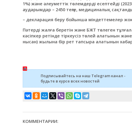
1%) және әлеуметтік төлемдерді есептейді (2023
аударымдар – 2450 теңге, медициналық сақтандыр
– декларация беру бойынша міндеттемелер жоқ
Пәтерді жалға беретін және БЖТ төлеген тұлға
кәсіпкер ретінде тіркеусіз төлей алатынын жә
нысан) жылына бір рет тапсыра алатынын хаба
Подписывайтесь на наш Telegram канал -
будьте в курсе всех новостей
КОММЕНТАРИИ: