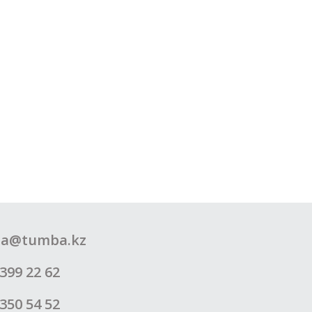
a@tumba.kz
399 22 62
350 54 52