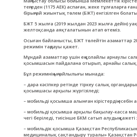
Маңғыстау облысы бойынша Мемлекеттік кірістер 
теңгеден (1175 АЕК) аспаған, жеке тұлғаларға ғ
бірыңғай жиынтық төлем (БЖТ) енгізілген болат
БЖТ 5 жылға (2019 жылдан 2023 жылға дейін) уақ
желтоқсанда аяқталатынын атап өтеміз.
Осыған байланысты, БЖТ төлейтін азаматтар 202
режимін таңдауы қажет.
Мұндай азаматтар үшін ең қолайлы арнаулы сал
қосымшасын пайдалана отырып, арнайы салық
Бұл режимнің ыңғайлылығы мынада:
– дара кәсіпкер ретінде тіркеу салық органдары
қосымшасы арқылы жүргізіледі;
– мобильді қосымша алынған кірістердің есебін 
– мобильді қосымша арқылы бақылау-касса маш
чегі беріледі, тиісінше БКМ сатып алудың қажеті
– мобильдік қосымша Қазақстан Республикасыны
медициналық сақтандыру туралы» Қазақстан Ре