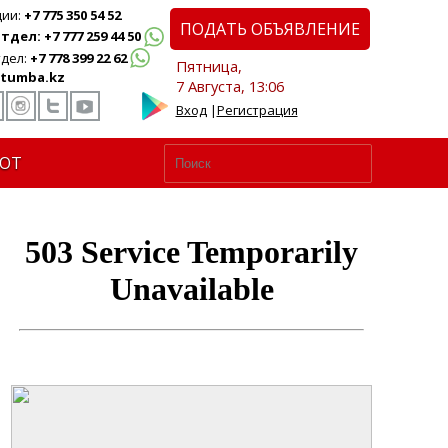
ции:
+7 775 350 54 52
ПОДАТЬ ОБЪЯВЛЕНИЕ
дел: +7 777 259 44 50
дел:
+7 778 399 22 62
Пятница,
tumba.kz
7 Августа, 13:06
Вход
|
Регистрация
ЮТ