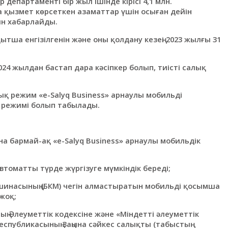
департаменті бір жыл ішінде кірісі 4,1 млн.
ана қызмет көрсеткен азаматтар үшін осыған дейін
ын хабарлайды.
ытша енгізілгенін және оны қолдану кезеңі 2023 жылғы 31
4 жылдан бастап дара кәсіпкер болып, тиісті салық
ық режим «е-Salyq Вusiness» арнаулы мобильді
 режимі болып табылады.
на бармай-ақ «е-Salyq Вusiness» арнаулы мобильдік
автоматты түрде жүргізуге мүмкіндік береді;
инасының (БКМ) чегін алмастыратын мобильді қосымша
 жоқ;
ң Әлеуметтік кодексіне және «Міндетті әлеуметтік
спубликасының Заңына сәйкес салықты (табыстың