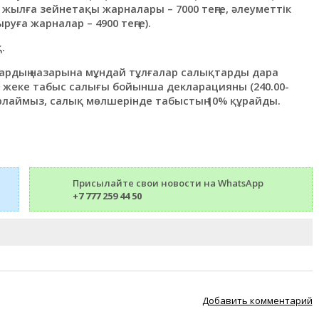
 жылға зейнетақы жарналары – 7000 теңге, әлеуметтік
уға жарналар – 4900 теңге).
.
лардың назарына мұндай тұлғалар салықтарды дара
не жеке табыс салығы бойынша декларацияны (240.00-
рлаймыз, салық мөлшерінде табыстың 10% құрайды.
Присылайте свои новости на WhatsApp
+7 777 259 44 50
Добавить комментарий