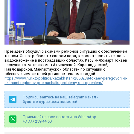
Президент обсудил с акимами регионов ситуацию с обеспечением
теплом. Он потребовал в скором порядке восстановить тепло- и
водоснабжение в пострадавших областях. Касым-Жомарт Токаев
заслушал отчеты акимов Атырауской, Карагандинской,
Павлодарской, Мангистауской областей по ситуации с
обеспечением жителей регионов теплом и водой:
https://www.nur.kz/politics/kazakhstan/2050238-tokaev-peregovoril-s-
akimami-regionov-gde-nachalis-problemy-s-otopleniem/
Подписывайтесь на наш Telegram канал -
будьте в курсе всех новостей
Присылайте свои новости на WhatsApp
+7 777 259 44 50