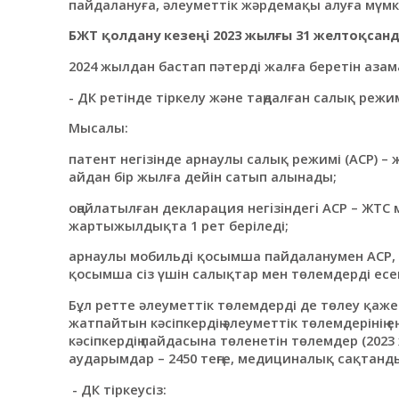
пайдалануға, әлеуметтік жәрдемақы алуға мүмкі
БЖТ қолдану кезеңі 2023 жылғы 31 желтоқсан
2024 жылдан бастап пәтерді жалға беретін азам
- ДК ретінде тіркелу және таңдалған салық реж
Мысалы:
патент негізінде арнаулы салық режимі (АСР) –
айдан бір жылға дейін сатып алынады;
оңайлатылған декларация негiзiндегi АСР – ЖТС м
жартыжылдықта 1 рет беріледі;
арнаулы мобильді қосымша пайдаланумен АСР, 
қосымша сіз үшін салықтар мен төлемдерді есе
Бұл ретте әлеуметтік төлемдерді де төлеу қажет
жатпайтын кәсіпкердің әлеуметтік төлемдерінің е
кәсіпкердің пайдасына төленетін төлемдер (2023
аударымдар – 2450 теңге, медициналық сақтандыр
- ДК тіркеусіз: