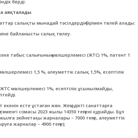
ндік берді.
да аяқталады
.
аттар салықты мынадай тәсілдердің бірімен төлей алады:
иміне байланысты салық төлеу.
 жеке табыс салығының мөлшерлемесі (ЖТС) 1%, патент 1
өлшерлемесі 1,5 %, әлеуметтік салық 1,5%, есептілік
ЖТС мөлшерлемесі 1%, есептілік ұсынылмайды,
птейді.
 екенін есте ұстаған жөн. Жеңілдікті санаттарға
ң төменгі сомасы 2023 жылы 14350 теңгені құрайды. Бұл
 жылға зейнетақы жарналары – 7000 теңге, әлеуметтік
уға жарналар – 4900 теңге);