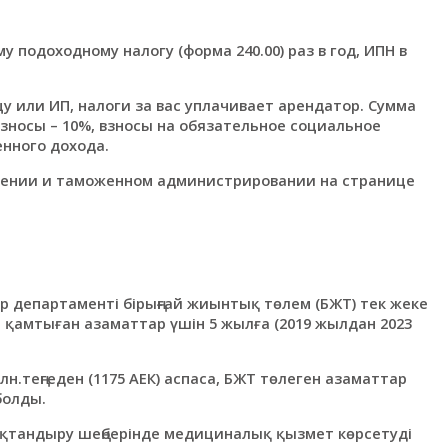
подоходному налогу (форма 240.00) раз в год, ИПН в
у или ИП, налоги за вас уплачивает арендатор. Сумма
зносы – 10%, взносы на обязательное социальное
нного дохода.
ении и таможенном администрировании на странице
р департаменті бірыңғай жиынтық төлем (БЖТ) тек жеке
 қамтыған азаматтар үшін 5 жылға (2019 жылдан 2023
лн.теңгеден (1175 АЕК) аспаса, БЖТ төлеген азаматтар
болды.
ақтандыру шеңберінде медициналық қызмет көрсетуді