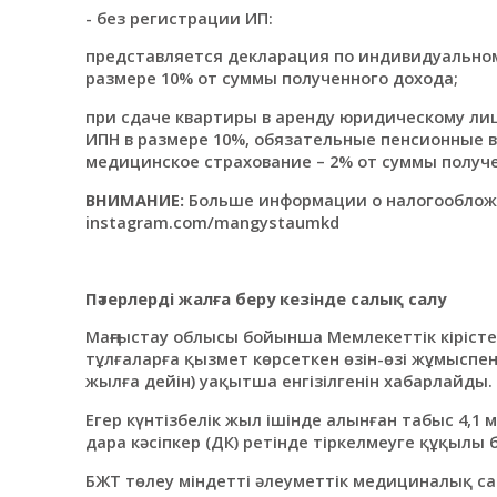
- без регистрации ИП:
представляется декларация по индивидуальному 
размере 10% от суммы полученного дохода;
при сдаче квартиры в аренду юридическому лиц
ИПН в размере 10%, обязательные пенсионные в
медицинское страхование – 2% от суммы получе
ВНИМАНИЕ:
Больше информации о налогооблож
instagram.com/mangystaumkd
Пәтерлерді жалға беру кезінде салық салу
Маңғыстау облысы бойынша Мемлекеттік кірісте
тұлғаларға қызмет көрсеткен өзін-өзі жұмыспен
жылға дейін) уақытша енгізілгенін хабарлайды.
Егер күнтізбелік жыл ішінде алынған табыс 4,1 м
дара кәсіпкер (ДК) ретінде тіркелмеуге құқылы 
БЖТ төлеу міндетті әлеуметтік медициналық с