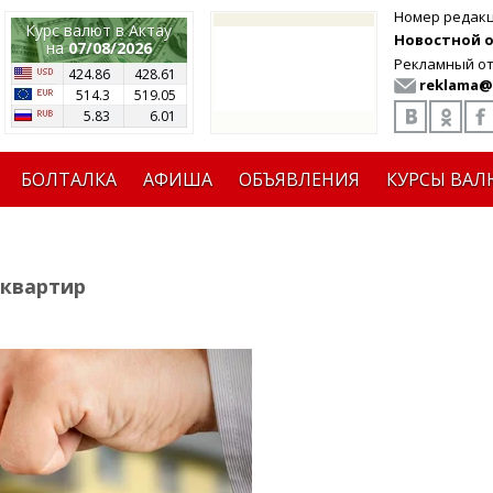
Номер редак
Курс валют в Актау
Новостной от
на
07/08/2026
Рекламный от
424.86
428.61
reklama@
514.3
519.05
5.83
6.01
БОЛТАЛКА
АФИША
ОБЪЯВЛЕНИЯ
КУРСЫ ВАЛ
 квартир