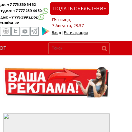
ции:
+7 775 350 54 52
ПОДАТЬ ОБЪЯВЛЕНИЕ
дел: +7 777 259 44 50
дел:
+7 778 399 22 62
Пятница,
tumba.kz
7 Августа, 23:37
Вход
|
Регистрация
ЮТ