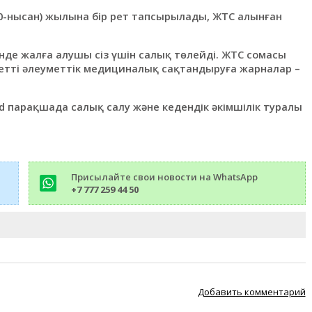
0-нысан) жылына бір рет тапсырылады, ЖТС алынған
інде жалға алушы сіз үшін салық төлейді. ЖТС сомасы
детті әлеуметтік медициналық сақтандыруға жарналар –
 парақшада салық салу және кедендік әкімшілік туралы
Присылайте свои новости на WhatsApp
+7 777 259 44 50
Добавить комментарий