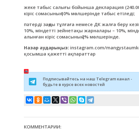
жеке табыс салығы бойынша декларация (240.0
кіріс сомасының 10% мөлшерінде табыс етіледі;
пәтерді заңды тұлғаға немесе ДК жалға беру кез
10%, міндетті зейнетақы жарналары – 10%, мін
алынған кіріс сомасының 2% мөлшерінде.
Назар аударыңыз:
instagram.com/mangystaumkd
қосымша қажетті ақпараттар
Подписывайтесь на наш Telegram канал -
будьте в курсе всех новостей
КОММЕНТАРИИ: