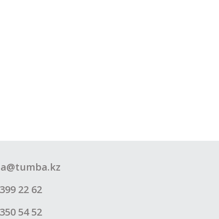
a@tumba.kz
399 22 62
350 54 52