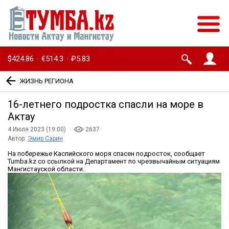
$424.86
€514.3
₽5.83
·
·
ЖИЗНЬ РЕГИОНА
16-летнего подростка спасли на море в
Актау
4 Июля 2023 (19:00) ·
2637
Автор:
Эмир Сарин
На побережье Каспийского моря спасен подросток, сообщает
Tumba.kz со ссылкой на Департамент по чрезвычайным ситуациям
Мангистауской области.