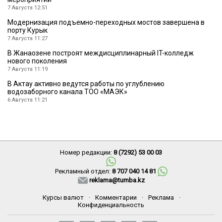
7 Августа 12:51
Модернизация подъемно-переходных мостов завершена в
порту Курык
7 Августа 11:27
В Жанаозене построят междисциплинарный IT-колледж
нового поколения
7 Августа 11:19
В Актау активно ведутся работы по углублению
водозаборного канала ТОО «МАЭК»
6 Августа 11:21
Номер редакции:
8 (7292) 53 00 03
Рекламный отдел:
8 707 040 14 81
reklama@tumba.kz
Курсы валют
·
Комментарии
·
Реклама
·
Конфиденциальность