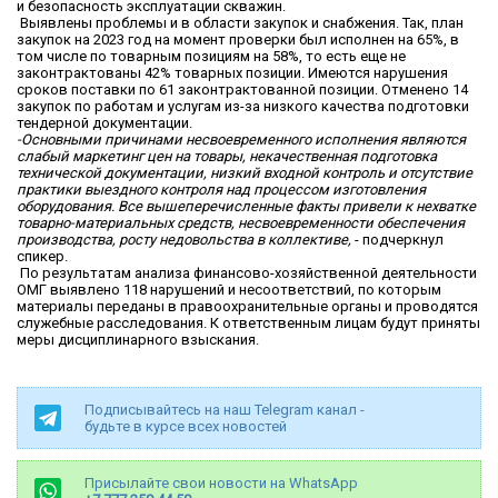
и безопасность эксплуатации скважин.
Выявлены проблемы и в области закупок и снабжения. Так, план
закупок на 2023 год на момент проверки был исполнен на 65%, в
том числе по товарным позициям на 58%, то есть еще не
законтрактованы 42% товарных позиции. Имеются нарушения
сроков поставки по 61 законтрактованной позиции. Отменено 14
закупок по работам и услугам из-за низкого качества подготовки
тендерной документации.
-Основными причинами несвоевременного исполнения являются
слабый маркетинг цен на товары, некачественная подготовка
технической документации, низкий входной контроль и отсутствие
практики выездного контроля над процессом изготовления
оборудования. ​Все вышеперечисленные факты привели к нехватке
товарно-материальных средств, несвоевременности обеспечения
производства, росту недовольства в коллективе,
- подчеркнул
спикер.
По результатам анализа финансово-хозяйственной деятельности
ОМГ выявлено 118 нарушений и несоответствий, по которым
материалы переданы в правоохранительные органы и проводятся
служебные расследования. К ответственным лицам будут приняты
меры дисциплинарного взыскания.
Подписывайтесь на наш Telegram канал -
будьте в курсе всех новостей
Присылайте свои новости на WhatsApp