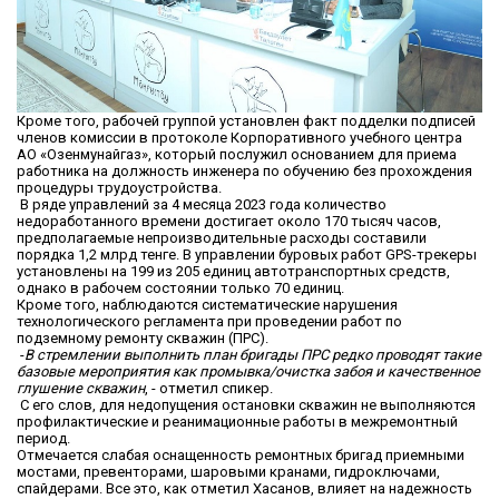
Кроме того, рабочей группой установлен факт подделки подписей
членов комиссии в протоколе Корпоративного учебного центра
АО «Озенмунайгаз», который послужил основанием для приема
работника на должность инженера по обучению без прохождения
процедуры трудоустройства.
В ряде управлений за 4 месяца 2023 года количество
недоработанного времени достигает около 170 тысяч часов,
предполагаемые непроизводительные расходы составили
порядка 1,2 млрд тенге. В управлении буровых работ GPS-трекеры
установлены на 199 из 205 единиц автотранспортных средств,
однако в рабочем состоянии только 70 единиц.
Кроме того, наблюдаются систематические нарушения
технологического регламента при проведении работ по
подземному ремонту скважин (ПРС).
-
В стремлении выполнить план бригады ПРС редко проводят такие
базовые мероприятия как промывка/очистка забоя и качественное
глушение скважин
, - отметил спикер.
С его слов, для недопущения остановки скважин не выполняются
профилактические и реанимационные работы в межремонтный
период.
Отмечается слабая оснащенность ремонтных бригад приемными
мостами, превенторами, шаровыми кранами, гидроключами,
спайдерами. Все это, как отметил Хасанов, влияет на надежность