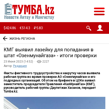
$424.86
€514.3
₽5.83
·
·
ЖИЗНЬ РЕГИОНА
КМГ выявил лазейку для попадания в
штат «Озенмунайгаза» - итоги проверки
23 Июня 2023 (14:52) ·
2227
Автор:
Редакция
Факты фиктивного трудоустройства и накрутку часов выявила
рабочая группа во время проверки АО «Озенгмунайгаз» и его
подрядных организаций. Об этом на брифинге в ЦОКе заявил
заместитель председателя Правления «КазМунайГаз» (КМГ),
руководитель рабочей группы Даулетжан Хасанов, передает
Tumba.kz.