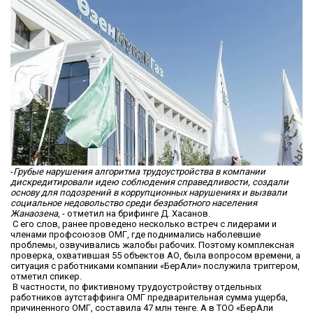
-
Грубые нарушения алгоритма трудоустройства в компании
дискредитировали идею соблюдения справедливости, создали
основу для подозрений в коррупционных нарушениях и вызвали
социальное недовольство среди безработного населения
Жанаозена
, - отметил на брифинге Д. Хасанов.
С его слов, ранее проведено несколько встреч с лидерами и
членами профсоюзов ОМГ, где поднимались наболевшие
проблемы, озвучивались жалобы рабочих. Поэтому комплексная
проверка, охватившая 55 объектов АО, была вопросом времени, а
ситуация с работниками компании «БерАли» послужила триггером,
отметил спикер.
В частности, по фиктивному трудоустройству отдельных
работников аутстаффинга ОМГ предварительная сумма ущерба,
причиненного ОМГ, составила 47 млн тенге. А в ТОО «БерАли