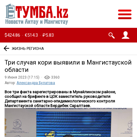
$424.86
€514.3
₽5.83
·
·
ЖИЗНЬ РЕГИОНА
Три случая кори выявили в Мангистауской
области
9 Июня 2023 (17:15) ·
3360
Автор:
Александра Булатова
Все три факта зарегистрированы в Мунайлинском районе,
сообщил на брифинге в ЦОК заместитель руководителя
Департамента санитарно-эпидемиологического контроля
Мангистауской области Бердибек Саралтаев.