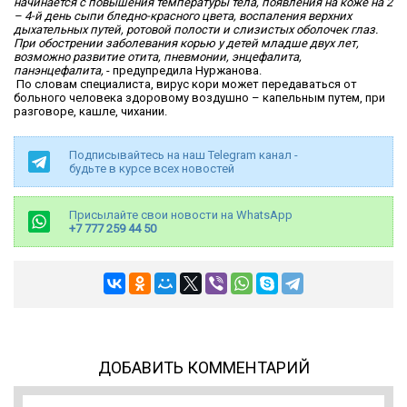
начинается с повышения температуры тела, появления на коже на 2
– 4-й день сыпи бледно-красного цвета, воспаления верхних
дыхательных путей, ротовой полости и слизистых оболочек глаз.
При обострении заболевания корью у детей младше двух лет,
возможно развитие отита, пневмонии, энцефалита,
панэнцефалита,
- предупредила Нуржанова.
По словам специалиста, вирус кори может передаваться от
больного человека здоровому воздушно – капельным путем, при
разговоре, кашле, чихании.
Подписывайтесь на наш Telegram канал -
будьте в курсе всех новостей
Присылайте свои новости на WhatsApp
+7 777 259 44 50
ДОБАВИТЬ КОММЕНТАРИЙ