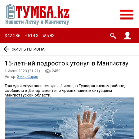
$424.86
€514.3
₽5.83
·
·
ЖИЗНЬ РЕГИОНА
15-летний подросток утонул в Мангистау
1 Июня 2023 (21:21) ·
2459
Автор:
Эмир Сарин
Трагедия случилась сегодня, 1 июня, в Тупкараганском районе,
сообщили в Департаменте по чрезвычайным ситуациям
Мангистауской области.