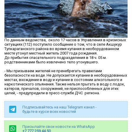
По данным ведомства, около 17 часов в Управления в кризисных
ситуациях (112) поступило сообщение о том, что в селе Акшукур
Тупкараганского района во время купания в необорудованном
месте утонул местный житель 2007 года рождения.
До прибытия спасательного подразделения в 18 ч. 05 м.
родственниками было извлечено тело утонувшего.
- Мы призываем жителей не пренебрегать правилами
безопасности на воде. Не допускается купание в необорудованных
местах, вхождение в воду и купание в состоянии алкогольного и
наркотического опьянения. Также нельзя прыгать в воду с лодок,
катеров, причалов, сооружений, не приспособленных для этих
целей, - предупредили в пресс-службе ДЧС региона.
Подписывайтесь на наш Telegram канал -
будьте в курсе всех новостей
Присылайте свои новости на WhatsApp
+7 777 259 44 50