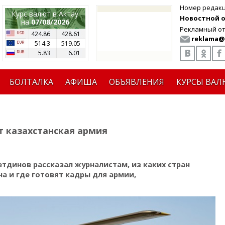
Номер редак
Курс валют в Актау
Новостной от
на
07/08/2026
Рекламный от
424.86
428.61
reklama@
514.3
519.05
5.83
6.01
БОЛТАЛКА
АФИША
ОБЪЯВЛЕНИЯ
КУРСЫ ВАЛ
т казахстанская армия
тдинов рассказал журналистам, из каких стран
а и где готовят кадры для армии,