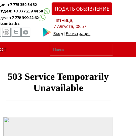
ции:
+7 775 350 54 52
ПОДАТЬ ОБЪЯВЛЕНИЕ
дел: +7 777 259 44 50
дел:
+7 778 399 22 62
Пятница,
tumba.kz
7 Августа, 08:57
Вход
|
Регистрация
ЮТ