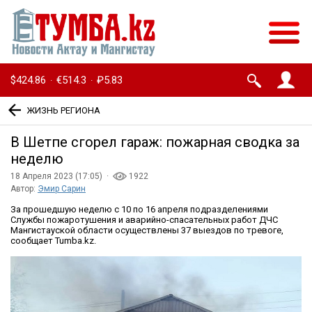
$424.86
€514.3
₽5.83
·
·
ЖИЗНЬ РЕГИОНА
В Шетпе сгорел гараж: пожарная сводка за
неделю
18 Апреля 2023 (17:05) ·
1922
Автор:
Эмир Сарин
За прошедшую неделю с 10 по 16 апреля подразделениями
Службы пожаротушения и аварийно-спасательных работ ДЧС
Мангистауской области осуществлены 37 выездов по тревоге,
сообщает Tumba.kz.