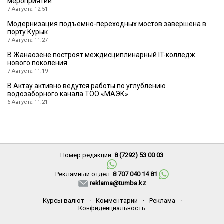
мероприятий
7 Августа 12:51
Модернизация подъемно-переходных мостов завершена в
порту Курык
7 Августа 11:27
В Жанаозене построят междисциплинарный IT-колледж
нового поколения
7 Августа 11:19
В Актау активно ведутся работы по углублению
водозаборного канала ТОО «МАЭК»
6 Августа 11:21
Номер редакции:
8 (7292) 53 00 03
Рекламный отдел:
8 707 040 14 81
reklama@tumba.kz
Курсы валют
·
Комментарии
·
Реклама
·
Конфиденциальность