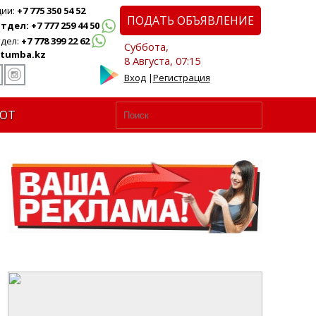
ции:
+7 775 350 54 52
ПОДАТЬ ОБЪЯВЛЕНИЕ
дел: +7 777 259 44 50
дел:
+7 778 399 22 62
Суббота,
tumba.kz
8 Августа, 07:15
Вход
|
Регистрация
ЮТ