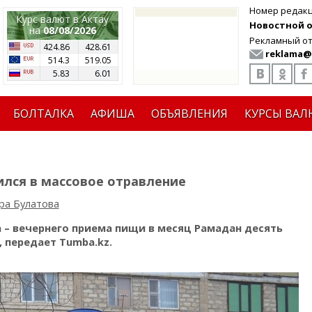
Номер редак
Курс валют в Актау
Новостной от
на
08/08/2026
Рекламный от
424.86
428.61
reklama@
514.3
519.05
5.83
6.01
БОЛТАЛКА
АФИША
ОБЪЯВЛЕНИЯ
КУРСЫ ВАЛ
ился в массовое отравление
ра Булатова
 – вечернего приема пищи в месяц Рамадан десять
 передает Tumba.kz.