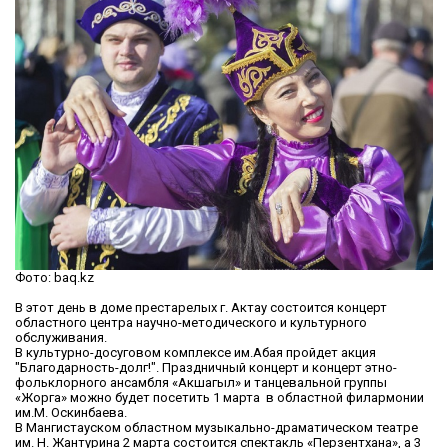
Фото: baq.kz
В этот день в доме престарелых г. Актау состоится концерт
областного центра научно-методического и культурного
обслуживания.
В культурно-досуговом комплексе им.Абая пройдет акция
"Благодарность-долг!". Праздничный концерт и концерт этно-
фольклорного ансамбля «Акшагыл» и танцевальной группы
«Жорга» можно будет посетить 1 марта в областной филармонии
им.М. Оскинбаева.
В Мангистауском областном музыкально-драматическом театре
им. Н. Жантурина 2 марта состоится спектакль «Перзентхана», а 3