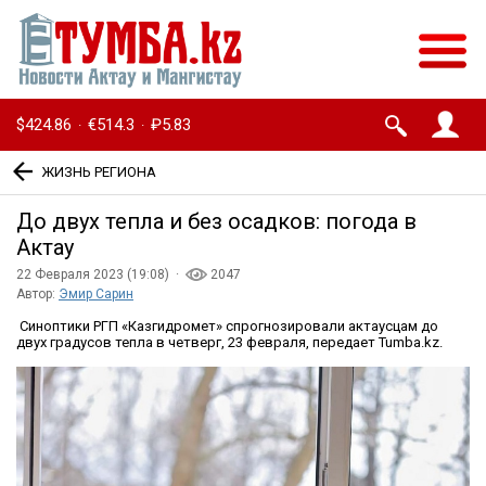
$424.86
€514.3
₽5.83
·
·
ЖИЗНЬ РЕГИОНА
До двух тепла и без осадков: погода в
Актау
22 Февраля 2023 (19:08) ·
2047
Автор:
Эмир Сарин
Синоптики РГП «Казгидромет» спрогнозировали актаусцам до
двух градусов тепла в четверг, 23 февраля, передает Tumba.kz.