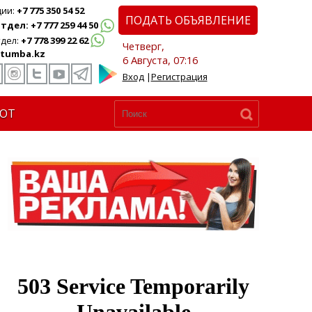
ции:
+7 775 350 54 52
ПОДАТЬ ОБЪЯВЛЕНИЕ
дел: +7 777 259 44 50
дел:
+7 778 399 22 62
Четверг,
tumba.kz
6 Августа, 07:16
Вход
|
Регистрация
ЮТ