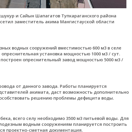
кшукур и Сайын Шапагатов Тупкараганского района
осетил заместитель акима Мангистауской области
зных водных сооружений вместимостью 600 м3 в селе
опреснительная установка мощностью 1000 м3 / сут.
 построен опреснительный завод мощностью 5000 м3 /
овода от данного завода. Работы планируется
редставителей акимата, даст возможность дополнительно
способствовать решению проблемы дефицита воды.
ека, всего селу необходимо 3500 м3 питьевой воды. Для
олодезным водным сооружениям планируется построить
тся проектно-сметная документация.