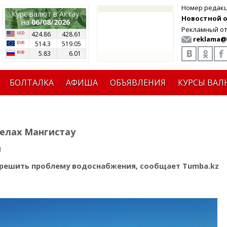
Номер редак
Курс валют в Актау
Новостной от
на
06/08/2026
Рекламный от
424.86
428.61
reklama@
514.3
519.05
5.83
6.01
БОЛТАЛКА
АФИША
ОБЪЯВЛЕНИЯ
КУРСЫ ВАЛ
елах Мангистау
я
 решить проблему водоснабжения, сообщает Tumba.kz