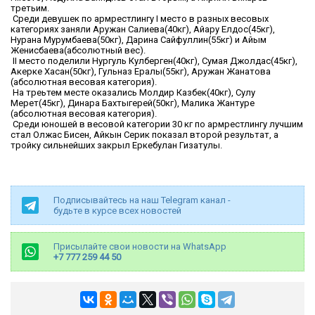
третьим.
Среди девушек по армрестлингу І место в разных весовых
категориях заняли Аружан Салиева(40кг), Айару Елдос(45кг),
Нурана Мурумбаева(50кг), Дарина Сайфуллин(55кг) и Айым
Женисбаева(абсолютный вес).
ІІ место поделили Нургуль Кулберген(40кг), Сумая Джолдас(45кг),
Акерке Хасан(50кг), Гульназ Ералы(55кг), Аружан Жанатова
(абсолютная весовая категория).
На треьтем месте оказались Молдир Казбек(40кг), Сулу
Мерет(45кг), Динара Бахтыгерей(50кг), Малика Жантуре
(абсолютная весовая категория).
Среди юношей в весовой категории 30 кг по армрестлингу лучшим
стал Олжас Бисен, Айкын Серик показал второй результат, а
тройку сильнейших закрыл Еркебулан Гизатулы.
Подписывайтесь на наш Telegram канал -
будьте в курсе всех новостей
Присылайте свои новости на WhatsApp
+7 777 259 44 50