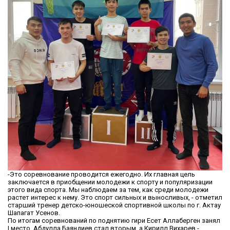
-Это соревнование проводится ежегодно. Их главная цель
заключается в приобщении молодежи к спорту и популяризации
этого вида спорта. Мы наблюдаем за тем, как среди молодежи
растет интерес к нему. Это спорт сильных и выносливых, - отметил
старший тренер детско-юношеской спортивной школы по г. Актау
Шапагат Усенов.
По итогам соревнований по поднятию гири Есет Аллаберген занял
І место, Абдулла Баяндиев стал вторым, а Кирилл Вихарев -