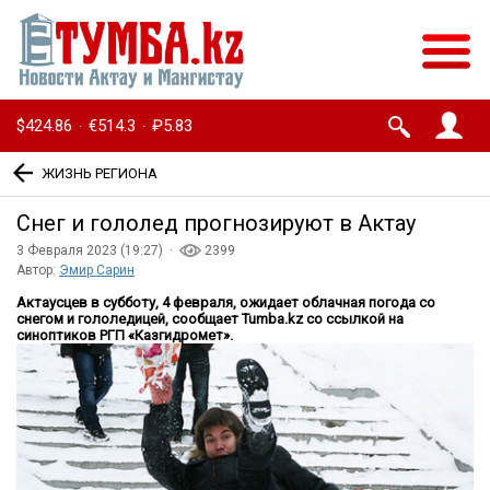
$424.86
€514.3
₽5.83
·
·
ЖИЗНЬ РЕГИОНА
Снег и гололед прогнозируют в Актау
3 Февраля 2023 (19:27) ·
2399
Автор:
Эмир Сарин
Актаусцев в субботу, 4 февраля, ожидает облачная погода со
снегом и гололедицей, сообщает Tumba.kz со ссылкой на
синоптиков РГП «Казгидромет».