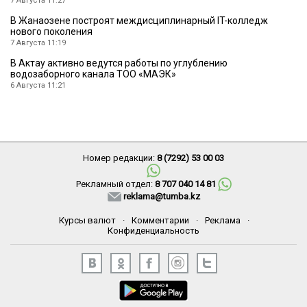
7 Августа 11:27
В Жанаозене построят междисциплинарный IT-колледж
нового поколения
7 Августа 11:19
В Актау активно ведутся работы по углублению
водозаборного канала ТОО «МАЭК»
6 Августа 11:21
Номер редакции:
8 (7292) 53 00 03
Рекламный отдел:
8 707 040 14 81
reklama@tumba.kz
Курсы валют
·
Комментарии
·
Реклама
·
Конфиденциальность