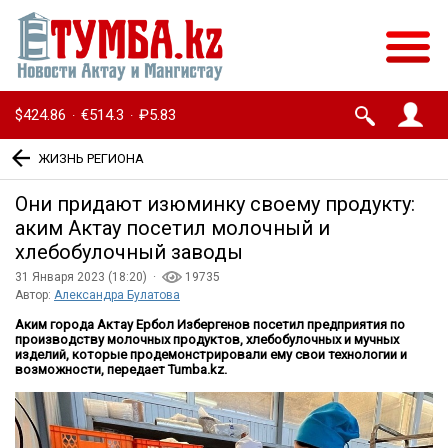
$424.86
€514.3
₽5.83
·
·
ЖИЗНЬ РЕГИОНА
Они придают изюминку своему продукту:
аким Актау посетил молочный и
хлебобулочный заводы
31 Января 2023 (18:20) ·
19735
Автор:
Александра Булатова
Аким города Актау Ербол Избергенов посетил предприятия по
производству молочных продуктов, хлебобулочных и мучных
изделий, которые продемонстрировали ему свои технологии и
возможности, передает Tumba.kz.