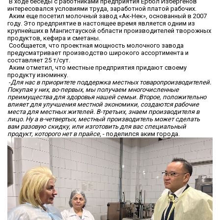
В ходе беседы с работниками предприятия Ербол Избергенов
интересовался условиями труда, заработной платой рабочих.
Аким еще посетил молочный завод «Ак-Нек», основанный в 2007
году. Это предприятие в настоящее время является одним из
крупнейших в Мангистауской области производителей творожных
продуктов, кефира и сметаны.
Сообщается, что проектная мощность молочного завода
предусматривает производство широкого ассортимента и
составляет 25 т/сут.
Аким отметил, что местные предприятия придают своему
продукту изюминку.
-
Для нас в приоритете поддержка местных товаропроизводителей.
Покупая у них, во-первых, мы получаем многочисленные
преимущества для здоровья нашей семьи. Второе, положительно
влияет для улучшения местной экономики, создаются рабочие
места для местных жителей. В-третьих, знаем производителя в
лицо. Ну а в-четвертых, местный производитель может сделать
вам разовую скидку, или изготовить для вас специальный
продукт, которого нет в прайсе
, - поделился аким города.