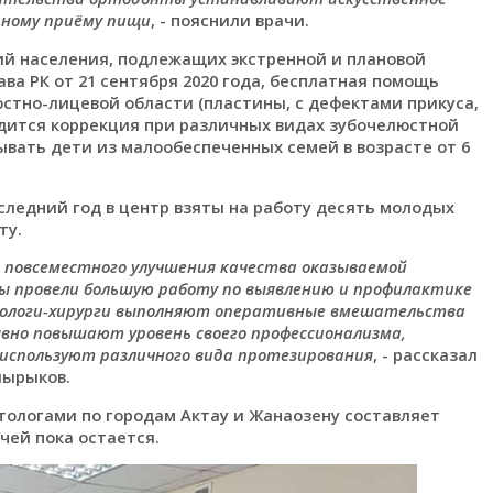
ьному приёму пищи
, - пояснили врачи.
ий населения, подлежащих экстренной и плановой
а РК от 21 сентября 2020 года, бесплатная помощь
стно-лицевой области (пластины, с дефектами прикуса,
дится коррекция при различных видах зубочелюстной
вать дети из малообеспеченных семей в возрасте от 6
следний год в центр взяты на работу десять молодых
ту.
 повсеместного улучшения качества оказываемой
 провели большую работу по выявлению и профилактике
атологи-хирурги выполняют оперативные вмешательства
ывно повышают уровень своего профессионализма,
используют различного вида протезирования
, - рассказал
шырыков.
тологами по городам Актау и Жанаозену составляет
чей пока остается.