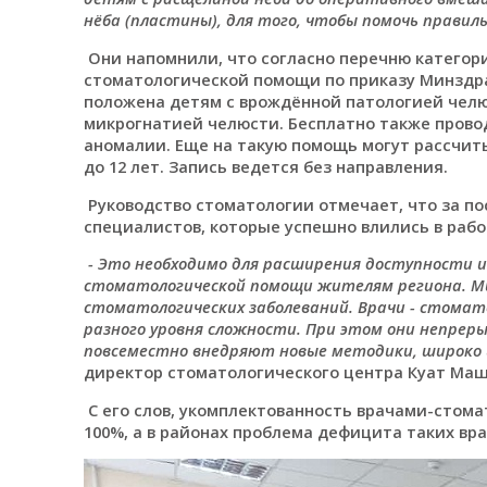
нёба (пластины), для того, чтобы помочь правил
Они напомнили, что согласно перечню категор
стоматологической помощи по приказу Минздрав
положена детям с врождённой патологией челю
микрогнатией челюсти. Бесплатно также прово
аномалии. Еще на такую помощь могут рассчиты
до 12 лет. Запись ведется без направления.
Руководство стоматологии отмечает, что за по
специалистов, которые успешно влились в рабо
-
Это необходимо для расширения доступности и
стоматологической помощи жителям региона. Мы
стоматологических заболеваний. Врачи - стом
разного уровня сложности. При этом они непрер
повсеместно внедряют новые методики, широко 
директор стоматологического центра Куат Ма
С его слов, укомплектованность врачами-стома
100%, а в районах проблема дефицита таких вра