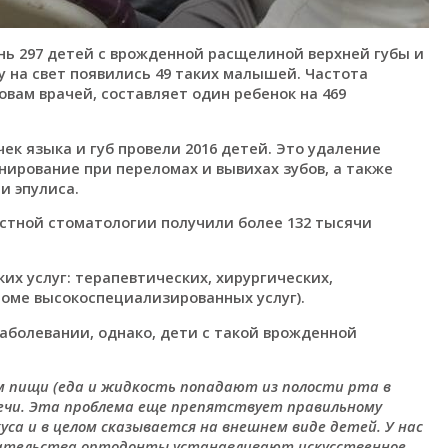
ь 297 детей с врожденной расщелиной верхней губы и
ду на свет появились 49 таких малышей. Частота
вам врачей, составляет один ребенок на 469
к языка и губ провели 2016 детей. Это удаление
нирование при переломах и вывихах зубов, а также
и эпулиса.
стной стоматологии получили более 132 тысячи
их услуг: терапевтических, хирургических,
роме высокоспециализированных услуг).
заболевании, однако, дети с такой врожденной
 пищи (еда и жидкость попадают из полости рта в
речи. Эта проблема еще препятствует правильному
са и в целом сказывается на внешнем виде детей. У нас
шательства ортодонты устанавливают искусственное