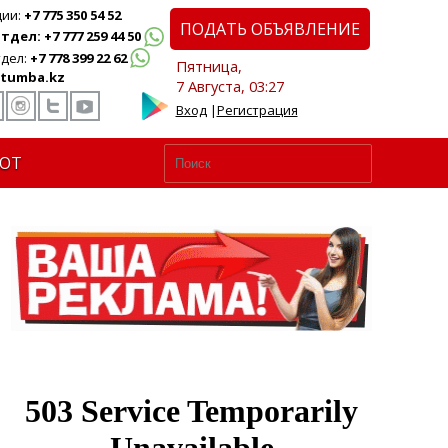
ции:
+7 775 350 54 52
ПОДАТЬ ОБЪЯВЛЕНИЕ
дел: +7 777 259 44 50
дел:
+7 778 399 22 62
Пятница,
tumba.kz
7 Августа, 03:27
Вход
|
Регистрация
ЮТ