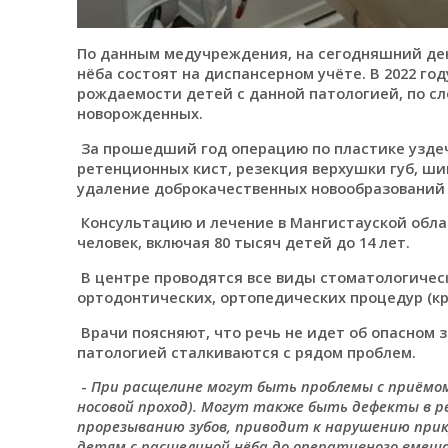
По данным медучреждения, на сегодняшний ден
нёба состоят на диспансерном учёте. В 2022 го
рождаемости детей с данной патологией, по сло
новорожденных.
За прошедший год операцию по пластике уздече
ретенционных кист, резекция верхушки губ, ши
удаление доброкачественных новообразований 
Консультацию и лечение в Мангистауской обла
человек, включая 80 тысяч детей до 14 лет.
В центре проводятся все виды стоматологическ
ортодонтических, ортопедических процедур (к
Врачи поясняют, что речь не идет об опасном 
патологией сталкиваются с рядом проблем.
-
При расщелине могут быть проблемы с приёмом
носовой проход). Могут также быть дефекты в 
прорезыванию зубов, приводит к нарушению прику
детям с расщелиной нёба до оперативного вме