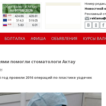
Номер редак
Курс валют в Актау
Новостной от
на
07/08/2026
Рекламный от
424.86
428.61
reklama@
514.3
519.05
5.83
6.01
БОЛТАЛКА
АФИША
ОБЪЯВЛЕНИЯ
КУРСЫ ВАЛ
иями помогли стоматологи Актау
ин
год провели 2016 операций по пластике уздечек