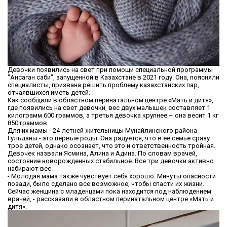
Девочки появились на свет при помощи специальной программы
"Ансаган саби", запущенной в Казахстане в 2021 году. Она, поясняли
специалисты, призвана решить проблему казахстанских пар,
отчаявшихся иметь детей.
Как сообщили в областном перинатальном центре «Мать и дитя»,
где появились на свет девочки, вес двух малышек составляет 1
килограмм 600 граммов, а третья девочка крупнее – она весит 1 кг
850 граммов.
Для их мамы - 24-летней жительницы Мунайлинского района
Гульданы - это первые роды. Она радуется, что в ее семье сразу
трое детей, однако осознает, что это и ответственность тройная.
Девочек назвали Ясмина, Алина и Адина. По словам врачей,
состояние новорожденных стабильное. Все три девочки активно
набирают вес.
- Молодая мама также чувствует себя хорошо. Минуты опасности
позади, было сделано все возможное, чтобы спасти их жизни.
Сейчас женщина с младенцами пока находится под наблюдением
врачей, - рассказали в областном перинатальном центре «Мать и
дитя».