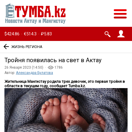
$424.86
€514.3
₽5.83
·
·
ЖИЗНЬ РЕГИОНА
Тройня появилась на свет в Актау
26 Января 2023 (14:50) ·
1786
Автор:
Александра Булатова
Жительница Мангистау родила трех девочек, это первая тройня в
области в текущем году, сообщает Tumba.kz.