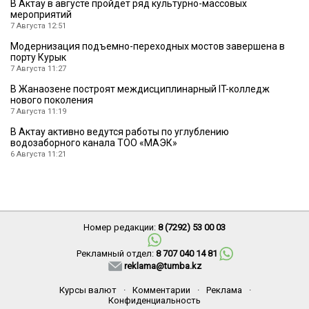
В Актау в августе пройдет ряд культурно-массовых
мероприятий
7 Августа 12:51
Модернизация подъемно-переходных мостов завершена в
порту Курык
7 Августа 11:27
В Жанаозене построят междисциплинарный IT-колледж
нового поколения
7 Августа 11:19
В Актау активно ведутся работы по углублению
водозаборного канала ТОО «МАЭК»
6 Августа 11:21
Номер редакции:
8 (7292) 53 00 03
Рекламный отдел:
8 707 040 14 81
reklama@tumba.kz
Курсы валют
·
Комментарии
·
Реклама
·
Конфиденциальность