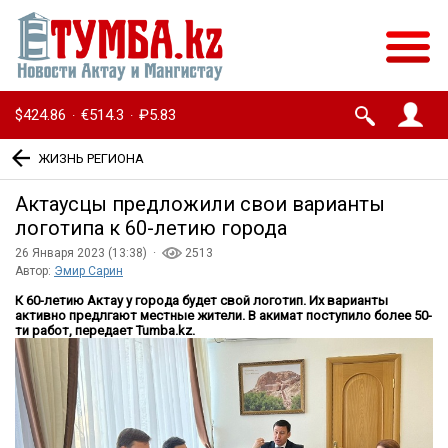
$424.86
€514.3
₽5.83
·
·
ЖИЗНЬ РЕГИОНА
Актаусцы предложили свои варианты
логотипа к 60-летию города
26 Января 2023 (13:38) ·
2513
Автор:
Эмир Сарин
К 60-летию Актау у города будет свой логотип. Их варианты
активно предлгают местные жители. В акимат поступило более 50-
ти работ, передает Tumba.kz.