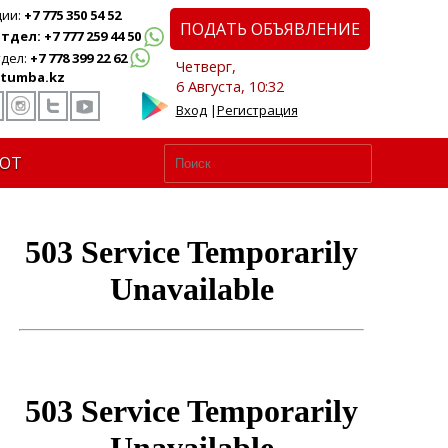
ции:
+7 775 350 54 52
ПОДАТЬ ОБЪЯВЛЕНИЕ
дел: +7 777 259 44 50
дел:
+7 778 399 22 62
Четверг,
tumba.kz
6 Августа, 10:32
Вход
|
Регистрация
ЮТ