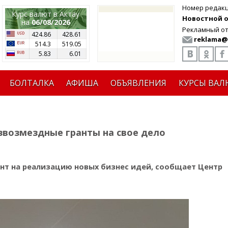
Номер редак
Курс валют в Актау
Новостной от
на
06/08/2026
Рекламный от
424.86
428.61
reklama@
514.3
519.05
5.83
6.01
БОЛТАЛКА
АФИША
ОБЪЯВЛЕНИЯ
КУРСЫ ВАЛ
звозмездные гранты на свое дело
ант на реализацию новых бизнес идей, сообщает Центр