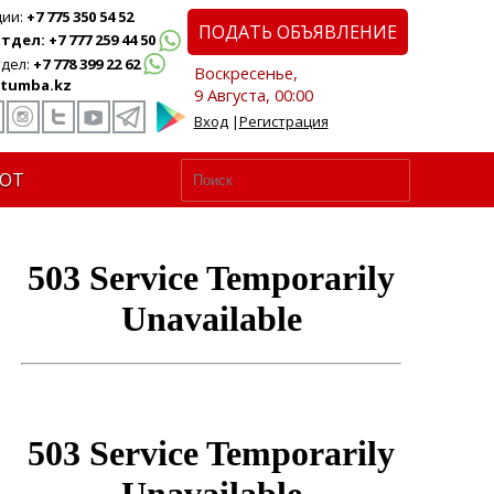
ции:
+7 775 350 54 52
ПОДАТЬ ОБЪЯВЛЕНИЕ
дел: +7 777 259 44 50
дел:
+7 778 399 22 62
Воскресенье,
tumba.kz
9 Августа, 00:00
Вход
|
Регистрация
ЮТ