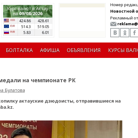
Номер редак
Курс валют в Актау
Новостной от
на
09/08/2026
Рекламный от
424.86
428.61
reklama@
514.3
519.05
5.83
6.01
БОЛТАЛКА
АФИША
ОБЪЯВЛЕНИЯ
КУРСЫ ВАЛ
медали на чемпионате РК
а Булатова
копилку актауские дзюдоисты, отправившиеся на
ba.kz.