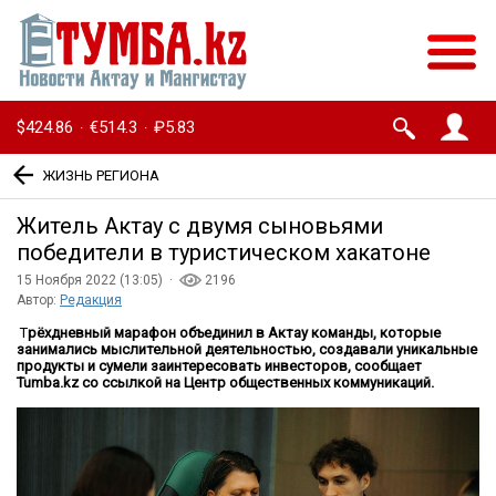
$424.86
€514.3
₽5.83
·
·
ЖИЗНЬ РЕГИОНА
Житель Актау с двумя сыновьями
победители в туристическом хакатоне
15 Ноября 2022 (13:05) ·
2196
Автор:
Редакция
Т
рёхдневный марафон объединил в Актау команды, которые
занимались мыслительной деятельностью, создавали уникальные
продукты и сумели заинтересовать инвесторов, сообщает
Tumba.kz со ссылкой на Центр общественных коммуникаций.