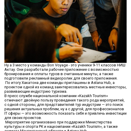
Ну а 3 место у команды Bon Voyage - это ученики 9-11 классов НИШ
Актау. Они разработали рабочее приложение с возможностью
бронирования и оплаты туров в считанные минуты, а также
подготовили рекламный видеоролик для своего приложения.
По итогу Хакатона две команды приглашены в Astana Hub, а
проектом одной из команд заинтересовались местные инвесторы,
развивающие индустрию туризма.
В пресс службе национальной компании «Kazakh Tourism»
отмечают двойную пользу проведения такого рода мероприятий,
с одной стороны, для представителей тур индустрии — это поиск
решения актуальных проблем, ну а с другой, для профессионалов
IT сферы — это возможность показать себя и привлечь инвестиции
для своих проектов.
Мероприятие организовано при поддержке Министерства
культуры и спорта РК и нацкомпании «Kazakh Tourism», а также
акимата Мангистауской области и Astana Hub.