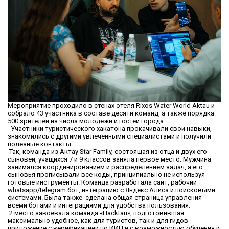
Мероприятие проходило в стенах отеля Rixos Water World Aktau и
собрало 43 участника в составе десяти команд, а также порядка
500 зрителей из числа молодежи и гостей города.
Участники туристического хакатона прокачивали свои навыки,
знакомились с другими увлеченными специалистами и получили
полезные контакты.
Так, команда из Актау Star Family, состоящая из отца и двух его
сыновей, учащихся 7 и 9 классов заняла первое место. Мужчина
занимался координированием и распределением задач, а его
сыновья прописывали все коды, принципиально не используя
готовые инструменты. Команда разработала сайт, рабочий
whatsapp/telegram бот, интеграцию с Яндекс Алиса и поисковыми
системами. Была также сделана общая страница управления
всеми ботами и интеграциями для удобства пользования.
2 место завоевала команда «Hacktau», подготовившая
максимально удобное, как для туристов, так и для гидов
приложение с верификацией по ИИН и с возможностью обучения и