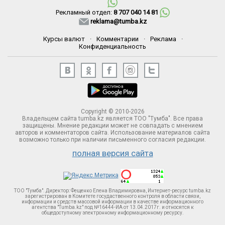
Рекламный отдел:
8 707 040 14 81
reklama@tumba.kz
Курсы валют
·
Комментарии
·
Реклама
·
Конфиденциальность
Copyright © 2010-2026
Владельцем сайта tumba.kz является ТОО "Тумба". Все права
защищены. Мнение редакции может не совпадать с мнением
авторов и комментаторов сайта. Использование материалов сайта
возможно только при наличии письменного согласия редакции.
полная версия сайта
ТОО "Тумба". Директор: Фещенко Елена Владимировна, Интернет-ресурс tumba.kz
зарегистрирован в Комитете госудаственного контроля в области связи,
информации и средств массовой информации в качестве информационного
агентства "Tumba.kz" под №16444-ИА от 13.04.2017г. и относятся к
общедоступному электронному информационному ресурсу.