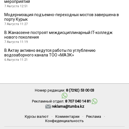
мероприятий
7 Августа 12:51
Модернизация подъемно-переходных мостов завершена в
порту Курык
7 Августа 11:27
В Жанаозене построят междисциплинарный IT-колледж
нового поколения
7 Августа 11:19
В Актау активно ведутся работы по углублению
водозаборного канала ТОО «МАЭК»
6 Августа 11:21
Номер редакции:
8 (7292) 53 00 03
Рекламный отдел:
8 707 040 14 81
reklama@tumba.kz
Курсы валют
·
Комментарии
·
Реклама
·
Конфиденциальность