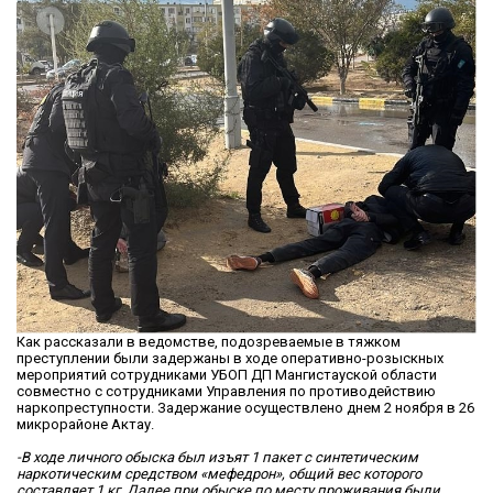
Как рассказали в ведомстве, подозреваемые в тяжком
преступлении были задержаны в ходе оперативно-розыскных
мероприятий сотрудниками УБОП ДП Мангистауской области
совместно с сотрудниками Управления по противодействию
наркопреступности. Задержание осуществлено днем 2 ноября в 26
микрорайоне Актау.
-В ходе личного обыска был изъят 1 пакет с синтетическим
наркотическим средством «мефедрон», общий вес которого
составляет 1 кг. Далее при обыске по месту проживания были