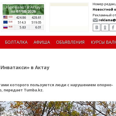
Номер редак
Курс валют в Актау
Новостной от
на
07/08/2026
Рекламный от
424.86
428.61
reklama@
514.3
519.05
5.83
6.01
БОЛТАЛКА
АФИША
ОБЪЯВЛЕНИЯ
КУРСЫ ВАЛ
Инватакси» в Актау
угами которого пользуются люди с нарушением опорно-
, передает Tumba.kz.