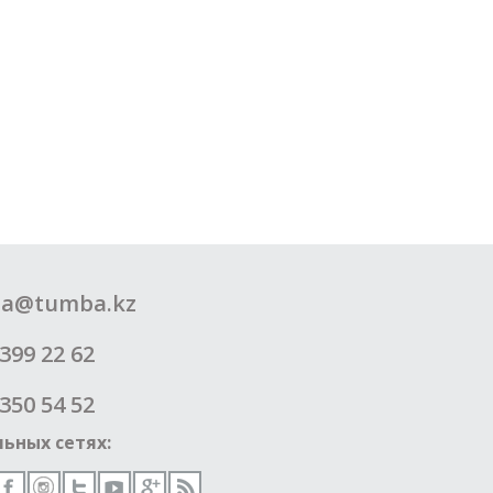
a@tumba.kz
399 22 62
350 54 52
ьных сетях: