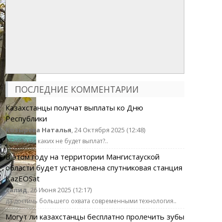
ПОСЛЕДНИЕ КОММЕНТАРИИ
Казахстанцы получат выплаты ко Дню
Республики
Козырева Наталья
, 24 Октября 2025 (12:48)
г.Тараз ни каких не будет выплат?..
В этом году на территории Мангистауской
области будет установлена спутниковая станция
KazEOSat
халид
, 26 Июня 2025 (12:17)
да достичь большего охвата современными технология..
Могут ли казахстанцы бесплатно пролечить зубы