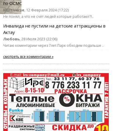
по ОСМС
Multiverse
, 12 Февраля 2024 (17:22)
Не понял, а что не счёт людей которые работают?!..
Инвалида не пустили на детские аттракционы в
Актау
Любовь
, 28 Июля 2023 (22:06)
Читаю коментарии через 7лет.Парк обходим подальше ..
смотреть все комментарии »