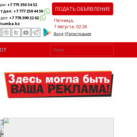
ции:
+7 775 350 54 52
ПОДАТЬ ОБЪЯВЛЕНИЕ
дел: +7 777 259 44 50
дел:
+7 778 399 22 62
Пятница,
tumba.kz
7 Августа, 02:28
Вход
|
Регистрация
ЮТ