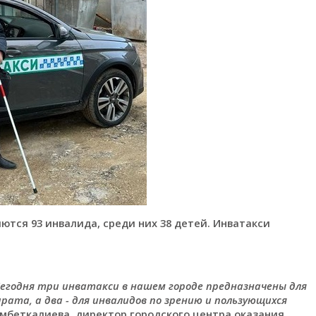
ются 93 инвалида, среди них 38 детей. Инватакси
 Сегодня три инватакси в нашем городе предназначены для
ата, а два - для инвалидов по зрению и пользующихся
мбеткалиева, директор городского центра оказания